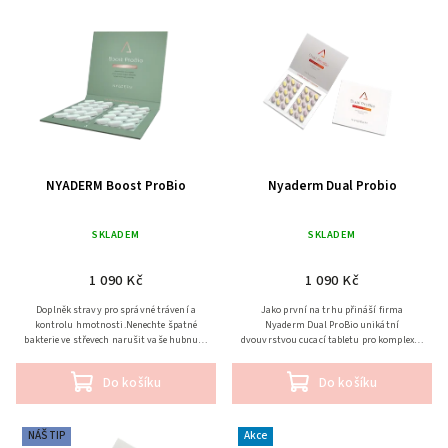
Abecedně
NYADERM Boost ProBio
Nyaderm Dual Probio
SKLADEM
SKLADEM
1 090 Kč
1 090 Kč
Doplněk stravy pro správné trávení a
Jako první na trhu přináší firma
kontrolu hmotnosti.Nenechte špatné
Nyaderm Dual ProBio unikátní
bakterie ve střevech narušit vaše hubnutí.
dvouvrstvou cucací tabletu pro komplexní
Proč BOOST ProBio? Pomoc v boji proti
péči o ústní i střevní mikrobiom nejen
nadváze Podpora...
dětí.
Do košíku
Do košíku
NÁŠ TIP
Akce