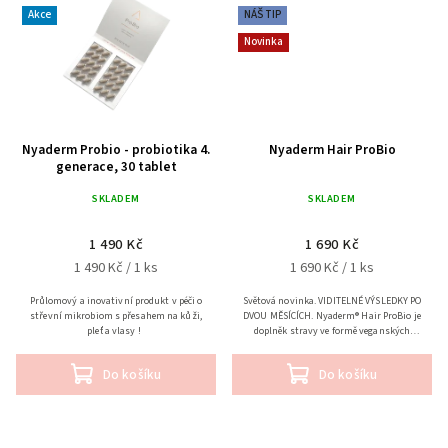
Akce
NÁŠ TIP
Novinka
Nyaderm Probio - probiotika 4.
Nyaderm Hair ProBio
generace, 30 tablet
SKLADEM
SKLADEM
1 490 Kč
1 690 Kč
1 490 Kč / 1 ks
1 690 Kč / 1 ks
Průlomový a inovativní produkt v péči o
Světová novinka. VIDITELNÉ VÝSLEDKY PO
střevní mikrobiom s přesahem na kůži,
DVOU MĚSÍCÍCH. Nyaderm® Hair ProBio je
pleť a vlasy !
doplněk stravy ve formě veganských
enteroslovenstních kapslí. Obsahuje
unikátní...
Do košíku
Do košíku