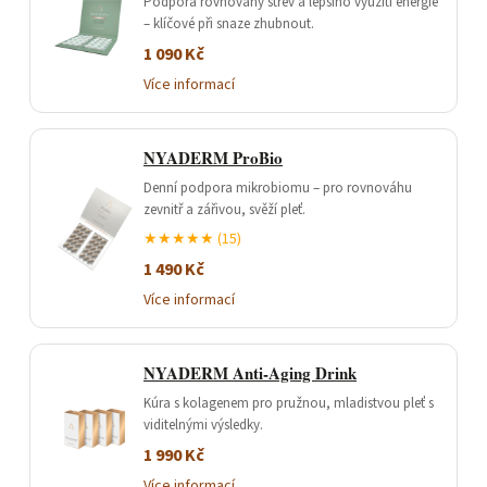
Podpora rovnováhy střev a lepšího využití energie
– klíčové při snaze zhubnout.
1 090 Kč
Více informací
NYADERM ProBio
Denní podpora mikrobiomu – pro rovnováhu
zevnitř a zářivou, svěží pleť.
★★★★★ (15)
1 490 Kč
Více informací
NYADERM Anti-Aging Drink
Kúra s kolagenem pro pružnou, mladistvou pleť s
viditelnými výsledky.
1 990 Kč
Více informací