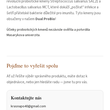
revoluční probiotické kmeny Streptococcus salivarius SAL21 a
Lactobacillus salivarius MCT, které dokáží „požírat" infekce a
šetří přátelské bakterie důležité pro imunitu. Tyto kmeny jsou
obsaženy v našem
Dual ProBio
!
Účinky probiotických kmenů nezávisle ověřila a potvrdila
Masarykova univerzita.
Pojďme to vyřešit spolu
Ať už řešíte výběr správného produktu, máte dotaz k
objednávce, nebo jen hledáte radu — jsme tu pro vás.
Kontaktujte nás
krasnapo40@gmail.com