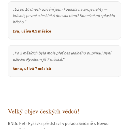
„Už po 10 dnech užívání jsem koukala na svoje nehty —
krásné, pevné a lesklé! A dneska ráno? Konečně mi splasklo
břicho."
Eva, užívá 0.5 měsíce
„Po 2 měsících byla moje pleť bez jediného pupínku! Nyní
užívám Nyaderm již 7 měsíců."
Anna, užívá 7 měsíců
Velký objev českých vědců!
RNDr. Petr Ryšávka představil v pořadu Snídaně s Novou