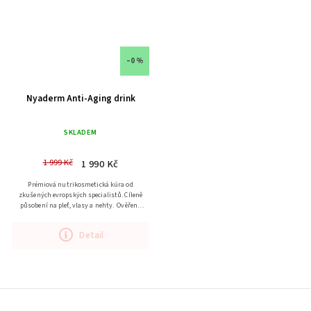
–0 %
Nyaderm Anti-Aging drink
SKLADEM
1 999 Kč
1 990 Kč
Prémiová nutrikosmetická kúra od
zkušených evropských specialistů. Cíleně
působení na pleť, vlasy a nehty. Ověřeno
klinickými studiemi. Jasně viditelné
výsledky...
Detail