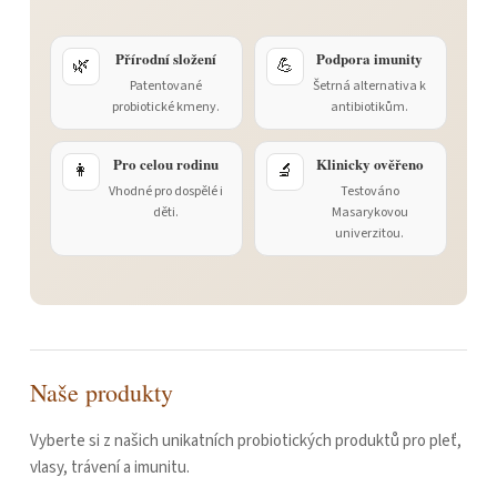
Přírodní složení
Podpora imunity
🌿
💪
Patentované
Šetrná alternativa k
probiotické kmeny.
antibiotikům.
Pro celou rodinu
Klinicky ověřeno
👩
🔬
Vhodné pro dospělé i
Testováno
děti.
Masarykovou
univerzitou.
Naše produkty
Vyberte si z našich unikatních probiotických produktů pro pleť,
vlasy, trávení a imunitu.