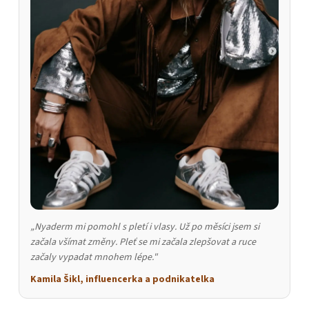
„Nyaderm mi pomohl s pletí i vlasy. Už po měsíci jsem si
začala všímat změny. Pleť se mi začala zlepšovat a ruce
začaly vypadat mnohem lépe."
Kamila Šikl, influencerka a podnikatelka