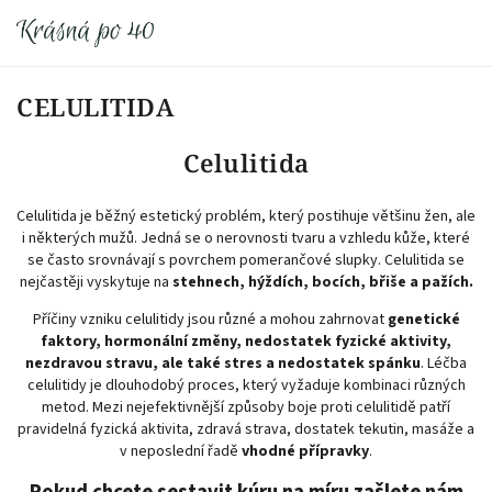
CELULITIDA
Celulitida
Celulitida je běžný estetický problém, který postihuje většinu žen, ale
i některých mužů. Jedná se o nerovnosti tvaru a vzhledu kůže, které
se často srovnávají s povrchem pomerančové slupky. Celulitida se
nejčastěji vyskytuje na
stehnech, hýždích, bocích, břiše a pažích.
Příčiny vzniku celulitidy jsou různé a mohou zahrnovat
genetické
faktory, hormonální změny, nedostatek fyzické aktivity,
nezdravou stravu, ale také stres a nedostatek spánku
. Léčba
celulitidy je dlouhodobý proces, který vyžaduje kombinaci různých
metod. Mezi nejefektivnější způsoby boje proti celulitidě patří
pravidelná fyzická aktivita, zdravá strava, dostatek tekutin, masáže a
v neposlední řadě
vhodné přípravky
.