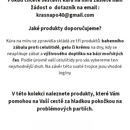
Pokud chcete sestavit kúru na míru zašlete nám
žádost o dotazník na email :
krasnapo40@gmail.com
Jaké produkty doporučujeme?
Kúra na míru se zpravidla skládá ze tří produktů:
bahenního
zábalu proti celulitidě
,
gelu či krému
na dny, kdy se
neaplikuje zábal a
výživového doplňku na bázi mořských
řas
. Podle úrovně vaší celulitidy pro vás vybereme ten
nejvhodnější druh. Na závěr této svaté trojice jsou vhodné
legíny.
V této kolekci naleznete produkty, které Vám
pomohou na Vaší cestě za hladkou pokožkou na
problémových partiích.