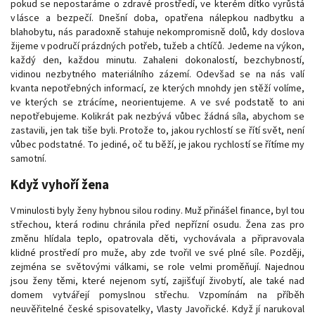
pokud se nepostaráme o zdravé prostředí, ve kterém dítko vyrůstá
v lásce a bezpečí. Dnešní doba, opatřena nálepkou nadbytku a
blahobytu, nás paradoxně stahuje nekompromisně dolů, kdy doslova
žijeme v područí prázdných potřeb, tužeb a chtíčů. Jedeme na výkon,
každý den, každou minutu. Zahaleni dokonalostí, bezchybností,
vidinou nezbytného materiálního zázemí. Odevšad se na nás valí
kvanta nepotřebných informací, ze kterých mnohdy jen stěží volíme,
ve kterých se ztrácíme, neorientujeme. A ve své podstatě to ani
nepotřebujeme. Kolikrát pak nezbývá vůbec žádná síla, abychom se
zastavili, jen tak tiše byli. Protože to, jakou rychlostí se řítí svět, není
vůbec podstatné. To jediné, oč tu běží, je jakou rychlostí se řítíme my
samotní.
Když vyhoří žena
V minulosti byly ženy hybnou silou rodiny. Muž přinášel finance, byl tou
střechou, která rodinu chránila před nepřízní osudu. Žena zas pro
změnu hlídala teplo, opatrovala děti, vychovávala a připravovala
klidné prostředí pro muže, aby zde tvořil ve své plné síle. Později,
zejména se světovými válkami, se role velmi proměňují. Najednou
jsou ženy těmi, které nejenom sytí, zajišťují živobytí, ale také nad
domem vytvářejí pomyslnou střechu. Vzpomínám na příběh
neuvěřitelné české spisovatelky, Vlasty Javořické. Když jí narukoval