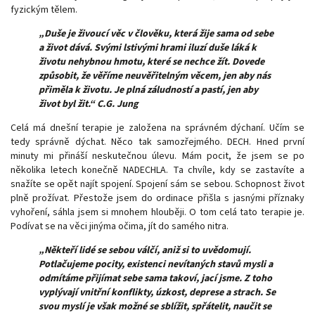
fyzickým tělem.
„Duše je živoucí věc v člověku, která žije sama od sebe
a život dává. Svými lstivými hrami iluzí duše láká k
životu nehybnou hmotu, které se nechce žít. Dovede
způsobit, že věříme neuvěřitelným věcem, jen aby nás
přiměla k životu. Je plná záludností a pastí, jen aby
život byl žit.“ C.G. Jung
Celá má dnešní terapie je založena na správném dýchaní. Učím se
tedy správně dýchat. Něco tak samozřejmého. DECH. Hned první
minuty mi přináší neskutečnou úlevu. Mám pocit, že jsem se po
několika letech konečně NADECHLA. Ta chvíle, kdy se zastavíte a
snažíte se opět najít spojení. Spojení sám se sebou. Schopnost život
plně prožívat. Přestože jsem do ordinace přišla s jasnými příznaky
vyhoření, sáhla jsem si mnohem hlouběji. O tom celá tato terapie je.
Podívat se na věci jinýma očima, jít do samého nitra.
„Někteří lidé se sebou válčí, aniž si to uvědomují.
Potlačujeme pocity, existenci nevítaných stavů mysli a
odmítáme přijímat sebe sama takoví, jací jsme. Z toho
vyplývají vnitřní konflikty, úzkost, deprese a strach. Se
svou myslí je však možné se sblížit, spřátelit, naučit se