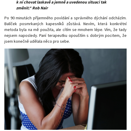
k ní chovat laskavě a jemně a uvedenou situaci tak
změnit.“ Rob Nair
Po 90 minutách příjemného povídání a správného dýchání odcházím.
Balíček posmrkaných kapesníků zůstává. Nevím, která konkrétní
metoda byla na mě použita, ale cítím se mnohem lépe. Vím, že tady
nejsem naposledy. Paní terapeutku opouštím s dobrým pocitem, že
jsem konečně udělala něco pro sebe.