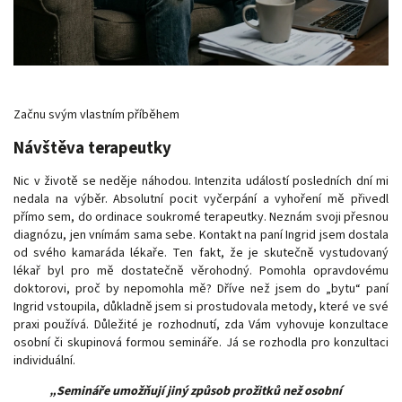
Začnu svým vlastním příběhem
Návštěva terapeutky
Nic v životě se neděje náhodou. Intenzita událostí posledních dní mi
nedala na výběr. Absolutní pocit vyčerpání a vyhoření mě přivedl
přímo sem, do ordinace soukromé terapeutky. Neznám svoji přesnou
diagnózu, jen vnímám sama sebe. Kontakt na paní Ingrid jsem dostala
od svého kamaráda lékaře. Ten fakt, že je skutečně vystudovaný
lékař byl pro mě dostatečně věrohodný. Pomohla opravdovému
doktorovi, proč by nepomohla mě? Dříve než jsem do „bytu“ paní
Ingrid vstoupila, důkladně jsem si prostudovala metody, které ve své
praxi používá. Důležité je rozhodnutí, zda Vám vyhovuje konzultace
osobní či skupinová formou semináře. Já se rozhodla pro konzultaci
individuální.
„Semináře umožňují jiný způsob prožitků než osobní