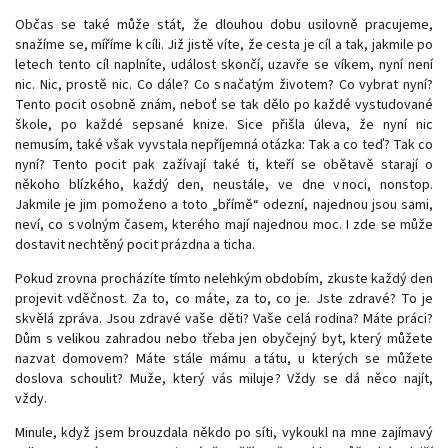
Občas se také může stát, že dlouhou dobu usilovně pracujeme,
snažíme se, míříme k cíli. Již jistě víte, že cesta je cíl a tak, jakmile po
letech tento cíl naplníte, událost skončí, uzavře se víkem, nyní není
nic. Nic, prostě nic. Co dále? Co s načatým životem? Co vybrat nyní?
Tento pocit osobně znám, neboť se tak dělo po každé vystudované
škole, po každé sepsané knize. Sice přišla úleva, že nyní nic
nemusím, také však vyvstala nepříjemná otázka: Tak a co teď? Tak co
nyní? Tento pocit pak zažívají také ti, kteří se obětavě starají o
někoho blízkého, každý den, neustále, ve dne v noci, nonstop.
Jakmile je jim pomoženo a toto „břímě“ odezní, najednou jsou sami,
neví, co s volným časem, kterého mají najednou moc. I zde se může
dostavit nechtěný pocit prázdna a ticha.
Pokud zrovna procházíte tímto nelehkým obdobím, zkuste každý den
projevit vděčnost. Za to, co máte, za to, co je. Jste zdravé? To je
skvělá zpráva. Jsou zdravé vaše děti? Vaše celá rodina? Máte práci?
Dům s velikou zahradou nebo třeba jen obyčejný byt, který můžete
nazvat domovem? Máte stále mámu a tátu, u kterých se můžete
doslova schoulit? Muže, který vás miluje? Vždy se dá něco najít,
vždy.
Minule, když jsem brouzdala někdo po síti, vykoukl na mne zajímavý