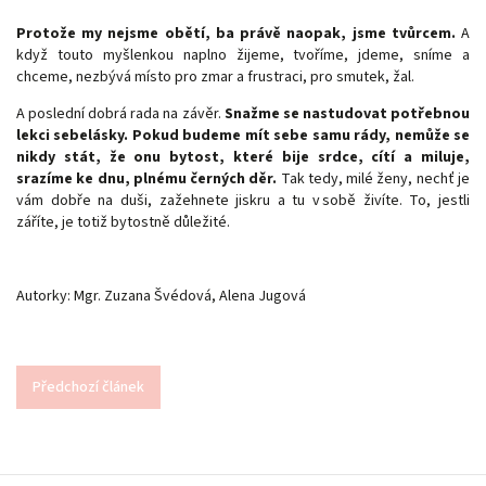
Protože my nejsme obětí, ba právě naopak, jsme tvůrcem.
A
když touto myšlenkou naplno žijeme, tvoříme, jdeme, sníme a
chceme, nezbývá místo pro zmar a frustraci, pro smutek, žal.
A poslední dobrá rada na závěr.
Snažme se nastudovat potřebnou
lekci sebelásky. Pokud budeme mít sebe samu rády, nemůže se
nikdy stát, že onu bytost, které bije srdce, cítí a miluje,
srazíme ke dnu, plnému černých děr.
Tak tedy, milé ženy, nechť je
vám dobře na duši, zažehnete jiskru a tu v sobě živíte. To, jestli
záříte, je totiž bytostně důležité.
Autorky: Mgr. Zuzana Švédová, Alena Jugová
Předchozí článek