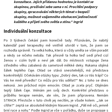
konzultace. Jejich přidanou hodnotou je kontakt se
skupinou, prožívání sebe sama v ní. Procítění podpory
skupiny, zpracovávání některých témat v bezpečí
skupiny, možnost vzájemného obohacení jedinečností
každého a přijetí svého světla a stínu.“ Ingrid
Individuální konzultace
Po 3 týdnech čekání jsem konečně tady. Přiznávám, že nabitý
kalendář paní terapeutky mě vnitřně utvrdil v tom, že jsem se
rozhodla správně. Ta velká holka, která si vždy uměla se vším poradit
a nikdy se ničeho nebála. Tak přesně ta holka teď sedí před cizí
ženou v cizím bytě a neví jak dál. Do místnosti vstupuje žena
středního věku zabalená do sametově měkké deky. Rukama objímá
šálek teplého čaje. Chlad se stává snesitelnější, má představa
konkrétnější. Očekávám otázky typu: „Dobrý den, tak co Vás trápí? Co
Vás ke mně přivedlo? Co můžu pro Vás udělat?“ Nic z toho se dnes
nekoná. Jen průchod mým emocím. Chlad je zcela pryč. Objímám
teplý šálek čaje. Vnímám jen svůj dech. Konkrétní představu o
průběhu terapie nemám, ale vím, že jsem připravena. Nemám
STRACH. Přestože v tuto chvíli jej necítím, je všude kolem. „Jak se
cítíte?“ zeptá se absolutně klidným hlasem Ingrid. „Pálí mě oči, jemně
brní ruce a nohy.“ Podle Ingrid je vše v pořádku, duše se propojuje s