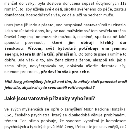
manžel do války, byla doslova donucena sepsat úctyhodných 113
románů, to, aby uživila své 4 děti, sirotka svěřeného do péče, zastala
domácnost, hospodářství a vše, co dále leží na bedrech muže.
Dnes jsme již jinde a přesto, ono nesprávné nastavení rolí tu zůstalo.
Jako pozůstatek doby, kdy se nad mužským světem sevřela mračna.
Dnešní ženy mají neomezené možnosti, nicméně, spadá na ně také
spousta povinností,
které jim ubírají křehký dar
ženskosti
.
Přitom, svět bytostně potřebuje onu jemnou
energii, která klidní a tiší, přináší mír.
Od toho tu jsme a umíme to
dobře. Jde však o to, aby žena zůstala ženou, alespoň tak, jak si
sama přeje, nevyčerpávala se, dokázala ušetřit dostatek síly,
nejenom pro rodinu,
především však pro sebe
.
Milé ženy, přemýšlely jste již nad tím, že někdy stačí ponechat muži
jeho sílu, abyste si vy tu svou směli vzíti nazpátek?
Jaké jsou varovné příznaky vyhoření?
Ve svých myšlenkách se opřu o zamyšlení MUDr. Radkina Honzáka,
CSc., českého psychiatra, který se dlouhodobě věnuje probíranému
tématu. Ten přímo popisuje, že syndrom vyhoření je komplexem
psychických a fyzických jevů. Milé ženy, třeba jste jen unavenější, což