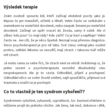
Výsledek terapie
Znám osobně spoustu lidí, kteří zažívají obdobné pocity jako já.
Nejsou to jen manažeři, učitelé a lékaři. Velmi často se setkávám s
maminkami na mateřské dovolené, nebo naopak ženami po mateřské
dovolené. Začínají se opět vracet do života, samy k sobě. Ale ví
vůbec kdo jsou? Co mají rády? Kde začít? Co je baví a naplňuje? Velmi
často ne. Jen cítí, že je něco špatně. Neznají svoji přesnou diagnózu.
Slovo psychoterapeut je pro ně tabu. Své stavy vnímají jako osobní
prohru, selhání. Nikomu se nesvěří, mají strach. I takovou tvář může
mít strach.
Já mohu sama za sebe říct, že strach není na místě. Uvědomuji si, že
jedno sezení u psychoterapeuta nezmění dlouhodobý stav
nespokojenosti. Ale je to cesta. Odhodlání, přijetí a pochopení.
Odhodlání něco ve svém životě změnit, najít spouštěče, přijmout svá
traumata a snažit se je pochopit.
Co to vlastně je ten syndrom vyhoření??
Syndromem vyhoření, vyhasnutí, vyprahlosti, tzv. burnout efektem si
můžeme projít do jednoho všichni. Jak žena, tak muž, dokonce i dítě,