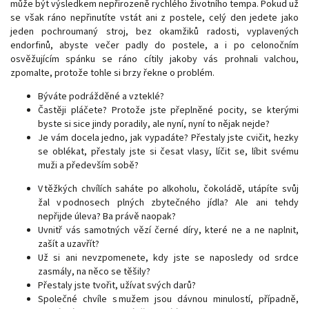
může být výsledkem nepřirozeně rychlého životního tempa. Pokud už
se však ráno nepřinutíte vstát ani z postele, celý den jedete jako
jeden pochroumaný stroj, bez okamžiků radosti, vyplavených
endorfinů, abyste večer padly do postele, a i po celonočním
osvěžujícím spánku se ráno cítily jakoby vás prohnali valchou,
zpomalte, protože tohle si brzy řekne o problém.
Býváte podrážděné a vzteklé?
Častěji pláčete? Protože jste přeplněné pocity, se kterými
byste si sice jindy poradily, ale nyní, nyní to nějak nejde?
Je vám docela jedno, jak vypadáte? Přestaly jste cvičit, hezky
se oblékat, přestaly jste si česat vlasy, líčit se, líbit svému
muži a především sobě?
V těžkých chvílích saháte po alkoholu, čokoládě, utápíte svůj
žal v podnosech plných zbytečného jídla? Ale ani tehdy
nepřijde úleva? Ba právě naopak?
Uvnitř vás samotných vězí černé díry, které ne a ne naplnit,
zašít a uzavřít?
Už si ani nevzpomenete, kdy jste se naposledy od srdce
zasmály, na něco se těšily?
Přestaly jste tvořit, užívat svých darů?
Společné chvíle s mužem jsou dávnou minulostí, případně,