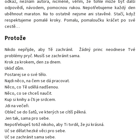
odkaz, neznám autora, nicméně, věřím, že tohle může být další
odpovědí, návodem, pomocnou rukou. Nepotřebujeme každý den
uběhnout maraton. Na to ostatně nejsme ani stavěné. Stačí, když
respektujeme pomalé kroky. Pomalu, pomaloučku kráčet po své
cestě…
Protože
Nikdo nepřijde, aby Tě zachránil. Žádný princ neodnese Tvé
problémy pryč. Musíš se zachránit sama.
Krok za krokem, den za dnem.
Ukliď dům.
Postarej se o své tělo.
Najdi něco, na čem se dá pracovat.
Něco, co Tě udělá nadšenou.
Něco, co se chceš naučit.
Kup si knihy a čti je srdcem.
Jdi na večeři.
Obleč se do šatů, ve kterých se cítíš pěkná.
Jen tak, sama pro sebe.
Nepotřebuješ totiž nikoho, aby Ti tvrdil, že jsi krásná.
Uč se dělat hezké věci pro sebe.
Uč se zachránit sama sebe.