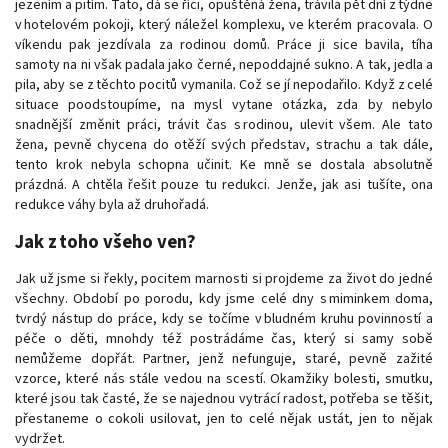
jezením a pitím. Tato, dá se říci, opuštěná žena, trávila pět dní z týdne
v hotelovém pokoji, který náležel komplexu, ve kterém pracovala. O
víkendu pak jezdívala za rodinou domů. Práce ji sice bavila, tíha
samoty na ni však padala jako černé, nepoddajné sukno. A tak, jedla a
pila, aby se z těchto pocitů vymanila. Což se jí nepodařilo. Když z celé
situace poodstoupíme, na mysl vytane otázka, zda by nebylo
snadnější změnit práci, trávit čas s rodinou, ulevit všem. Ale tato
žena, pevně chycena do otěží svých představ, strachu a tak dále,
tento krok nebyla schopna učinit. Ke mně se dostala absolutně
prázdná. A chtěla řešit pouze tu redukci. Jenže, jak asi tušíte, ona
redukce váhy byla až druhořadá.
Jak z toho všeho ven?
Jak už jsme si řekly, pocitem marnosti si projdeme za život do jedné
všechny. Období po porodu, kdy jsme celé dny s miminkem doma,
tvrdý nástup do práce, kdy se točíme v bludném kruhu povinností a
péče o děti, mnohdy též postrádáme čas, který si samy sobě
nemůžeme dopřát. Partner, jenž nefunguje, staré, pevně zažité
vzorce, které nás stále vedou na scestí. Okamžiky bolesti, smutku,
které jsou tak časté, že se najednou vytrácí radost, potřeba se těšit,
přestaneme o cokoli usilovat, jen to celé nějak ustát, jen to nějak
vydržet.